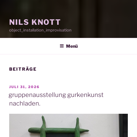
NILS KNOTT
object_installation_improvisation
Menü
BEITRÄGE
VERÖFFENTLICHT
JULI 31, 2026
AM
gruppenausstellung gurkenkunst
nachladen.