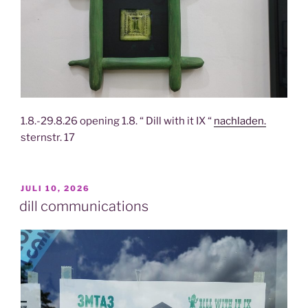
1.8.-29.8.26 opening 1.8. “ Dill with it IX “
nachladen.
sternstr. 17
VERÖFFENTLICHT
JULI 10, 2026
AM
dill communications