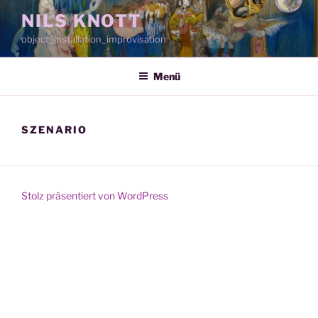
Zum
NILS KNOTT
Inhalt
object_installation_improvisation
springen
Menü
SZENARIO
Stolz präsentiert von WordPress