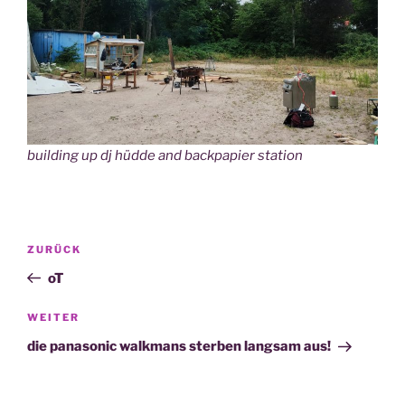
building up dj hüdde and backpapier station
Beitragsnavigation
Vorheriger
ZURÜCK
Beitrag
oT
Nächster
WEITER
Beitrag
die panasonic walkmans sterben langsam aus!