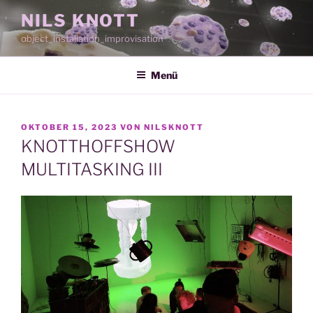
Zum
NILS KNOTT
Inhalt
object_installation_improvisation
springen
Menü
VERÖFFENTLICHT
OKTOBER 15, 2023
VON
NILSKNOTT
AM
KNOTTHOFFSHOW
MULTITASKING III