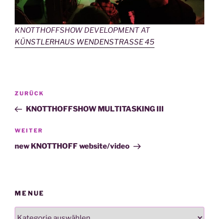
KNOTTHOFFSHOW DEVELOPMENT AT
KÜNSTLERHAUS WENDENSTRASSE 45
Beitragsnavigation
Vorheriger
ZURÜCK
Beitrag
KNOTTHOFFSHOW MULTITASKING III
Nächster
WEITER
Beitrag
new KNOTTHOFF website/video
MENUE
MENUE