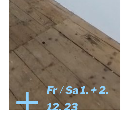
+
Fr
/
Sa 1. + 2.
12. 23