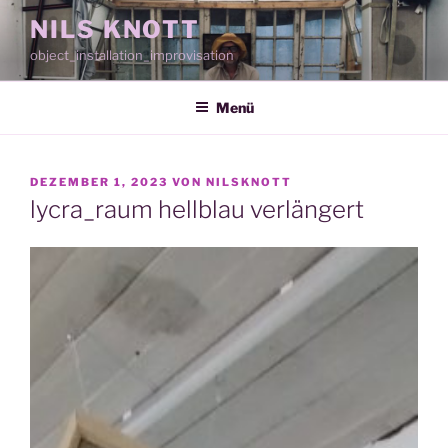
Zum
NILS KNOTT
Inhalt
object_installation_improvisation
springen
Menü
VERÖFFENTLICHT
DEZEMBER 1, 2023
VON
NILSKNOTT
AM
lycra_raum hellblau verlängert