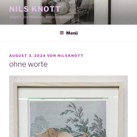
Zum
NILS KNOTT
Inhalt
object_installation_improvisation
springen
Menü
VERÖFFENTLICHT
AUGUST 3, 2024
VON
NILSKNOTT
AM
ohne worte