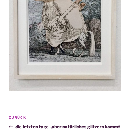
Beitragsnavigation
Vorheriger
ZURÜCK
Beitrag
die letzten tage „aber natürliches glitzern kommt