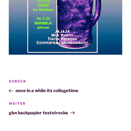
Beitragsnavigation
Vorheriger
ZURÜCK
Beitrag
once in a while its collagetime
Nächster
WEITER
Beitrag
gkn backpapier teststrecke